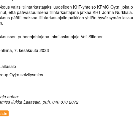
okous valitsi tilintarkastajaksi uudelleen KHT-yhteisö KPMG Oy:n, joka 
anut, että päävastuullisena tilintarkastajana jatkaa KHT Jorma Nurkkala.
okous päätti maksaa tilintarkastajalle palkkion yhtiön hyväksymän lasku
n.
okouksen puheenjohtajana toimi asianajaja Veli Siitonen.
linna, 7. kesäkuuta 2023
Laitasalo
roup Oyj:n selvitysmies
toja antaa:
ysmies Jukka Laitasalo, puh. 040 070 2072
isin