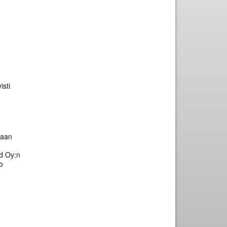
isti
taan
d Oy:n
o