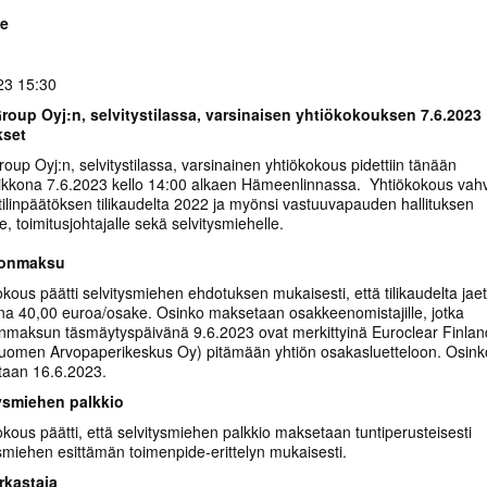
te
23 15:30
roup Oyj:n, selvitystilassa, varsinaisen yhtiökokouksen 7.6.2023
kset
oup Oyj:n, selvitystilassa, varsinainen yhtiökokous pidettiin tänään
iikkona 7.6.2023 kello 14:00 alkaen Hämeenlinnassa. Yhtiökokous vahv
 tilinpäätöksen tilikaudelta 2022 ja myönsi vastuuvapauden hallituksen
le, toimitusjohtajalle sekä selvitysmiehelle.
onmaksu
okous päätti selvitysmiehen ehdotuksen mukaisesti, että tilikaudelta jae
na 40,00 euroa/osake. Osinko maksetaan osakkeenomistajille, jotka
nmaksun täsmäytyspäivänä 9.6.2023 ovat merkittyinä Euroclear Finlan
Suomen Arvopaperikeskus Oy) pitämään yhtiön osakasluetteloon. Osink
aan 16.6.2023.
ysmiehen palkkio
okous päätti, että selvitysmiehen palkkio maksetaan tuntiperusteisesti
ysmiehen esittämän toimenpide-erittelyn mukaisesti.
arkastaja