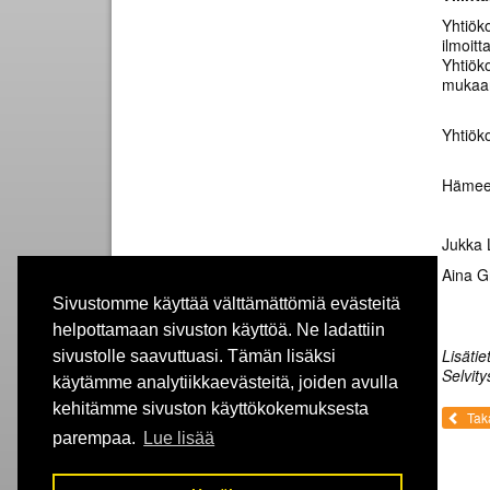
Yhtiök
ilmoitt
Yhtiök
mukaa
Yhtiök
Hämeen
Jukka 
Aina G
Sivustomme käyttää välttämättömiä evästeitä
helpottamaan sivuston käyttöä. Ne ladattiin
Lisätie
sivustolle saavuttuasi. Tämän lisäksi
Selvit
käytämme analytiikkaevästeitä, joiden avulla
kehitämme sivuston käyttökokemuksesta
Taka
parempaa.
Lue lisää