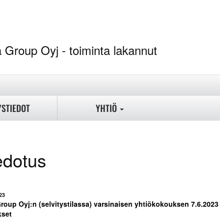
ina Group Oyj - toi
YSTIEDOT
YHTIÖ
edotus
23
roup Oyj:n (selvitystilassa) varsinaisen yhtiökokouksen 7.6.2023
kset