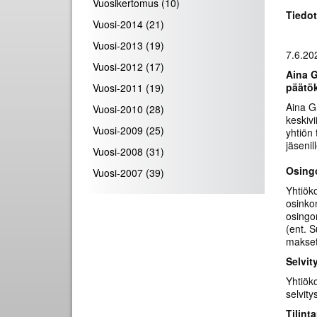
Vuosikertomus
(10)
Tiedo
Vuosi-2014
(21)
Vuosi-2013
(19)
7.6.20
Vuosi-2012
(17)
Aina G
päätö
Vuosi-2011
(19)
Aina Gr
Vuosi-2010
(28)
keskiv
Vuosi-2009
(25)
yhtiön
jäsenil
Vuosi-2008
(31)
Osing
Vuosi-2007
(39)
Yhtiök
osinko
osingo
(ent. 
makset
Selvit
Yhtiök
selvit
Tilint