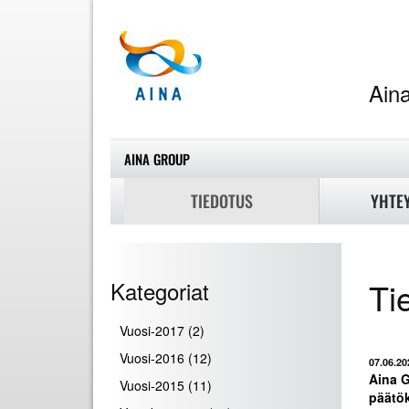
A
AINA GROUP
TIEDOTUS
YHTE
Ti
Kategoriat
Vuosi-2017
(2)
Vuosi-2016
(12)
07.06.20
Aina G
Vuosi-2015
(11)
päätö