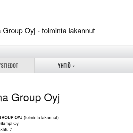
ina Group Oyj - toi
YSTIEDOT
YHTIÖ
na Group Oyj
GROUP OYJ
(toiminta lakannut)
rilampi Oy
katu 7