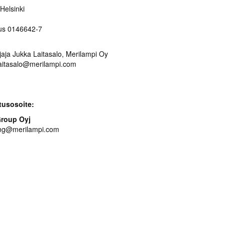
Helsinki
us 0146642-7
jaja Jukka Laitasalo, Merilampi Oy
laitasalo@merilampi.com
tusosoite:
Group Oyj
cing@merilampi.com