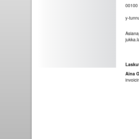
00100 
y-tunn
Asiana
jukka.
Lasku
Aina 
invoi