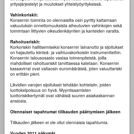
yritysjärjestelyt ja muutokset yhteistyöyrityksissä.
Vahinkoriskit:
Konsernin toiminta on olennaisilta osin pyritty kattamaan
vakuutuksin onnettomuuksista aiheutuvien vahinkojen sekä
toimintaan liittyvien oikeudenkäyntien ja kanteiden varalta.
Rahoitusriskit:
Korkoriskin hallitsemiseksi konsernin lainanotto ja sijoitukset
on hajautettu kiinteä- ja vaihtuvakorkoisiin instrumentteihin.
Konsernin talousosasto vastaa toimenpiteistä, joilla
mahdolliset rahoitusriskit tarvittaessa katetaan. Konsernin
kassavirrat ovat valtaosin euromääräisiä, joten valuuttariski
on erittäin pieni.
Likvidien varojen sijoitukset tehdään kohteisiin, joiden
luottokelpoisuus on hyvä. Myyntisaamisten
luottoriskikertymät ovat vähäisiä suuren asiakaskannan
ansiosta.
Olennaiset tapahtumat tilikauden päättymisen jälkeen
Tilikauden jälkeen ei ole ollut olennaisia tapahtumia.
Vuoden 2011 näkymät