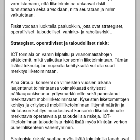
varmistamaan, että liiketoimintaa uhkaavat riskit
tunnistetaan sekä arvioidaan, niitä seurataan ja niihin
vaikutetaan.
Riskit voidaan luokitella pääluokkiin, joita ovat strategiset,
operatiiviset, taloudelliset, vahinko- ja rahoitusriskit.
Strategiset, operatiiviset ja taloudelliset riskit:
ICT-toimiala on varsin kilpailtu ja viranomaistahojen
säätelemä, mikä vaikuttaa konsernin liiketoimintaan. Tämän
lisäksi teknologian nopealla kehityksellä voi olla suuri
merkitys liiketoimintaan.
Aina Group -konserni on viimeisten vuosien aikana
laajentanut toimintaansa voimakkaasti erityisesti
pääkaupunkiseudun yritysmarkkinoille sekä panostanut
merkittävästi mobiililiiketoimintaan. Kyseisten liiketoimintojen
kehitys ja erityisesti mobiililiiketoiminnan liittymämäärän ja
hintatason kehitys muodostavat konsernin liiketoiminnalle
merkittäviä operatiivisia ja taloudellisia riskejä. ICT-
liiketoiminnan taloudellista riskiä lisää myös kiinteän verkon
puhelinliikenteen vähentyminen.
Strategisia riskejä saattaa myös lisätä toimialoilla tapahtuvat