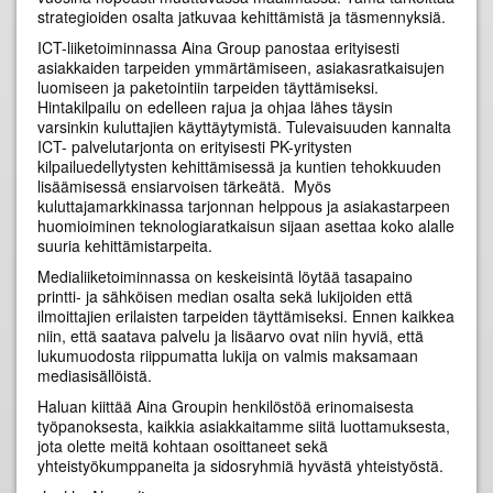
strategioiden osalta jatkuvaa kehittämistä ja täsmennyksiä.
ICT-liiketoiminnassa Aina Group panostaa erityisesti
asiakkaiden tarpeiden ymmärtämiseen, asiakasratkaisujen
luomiseen ja paketointiin tarpeiden täyttämiseksi.
Hintakilpailu on edelleen rajua ja ohjaa lähes täysin
varsinkin kuluttajien käyttäytymistä. Tulevaisuuden kannalta
ICT- palvelutarjonta on erityisesti PK-yritysten
kilpailuedellytysten kehittämisessä ja kuntien tehokkuuden
lisäämisessä ensiarvoisen tärkeätä. Myös
kuluttajamarkkinassa tarjonnan helppous ja asiakastarpeen
huomioiminen teknologiaratkaisun sijaan asettaa koko alalle
suuria kehittämistarpeita.
Medialiiketoiminnassa on keskeisintä löytää tasapaino
printti- ja sähköisen median osalta sekä lukijoiden että
ilmoittajien erilaisten tarpeiden täyttämiseksi. Ennen kaikkea
niin, että saatava palvelu ja lisäarvo ovat niin hyviä, että
lukumuodosta riippumatta lukija on valmis maksamaan
mediasisällöistä.
Haluan kiittää Aina Groupin henkilöstöä erinomaisesta
työpanoksesta, kaikkia asiakkaitamme siitä luottamuksesta,
jota olette meitä kohtaan osoittaneet sekä
yhteistyökumppaneita ja sidosryhmiä hyvästä yhteistyöstä.