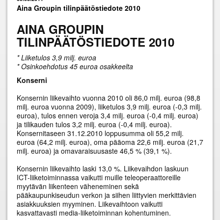
Aina Groupin tilinpäätöstiedote 2010
AINA GROUPIN
TILINPÄÄTÖSTIEDOTE 2010
* Liiketulos 3,9 milj. euroa
* Osinkoehdotus 45 euroa osakkeelta
Konserni
Konsernin liikevaihto vuonna 2010 oli 86,0 milj. euroa (98,8
milj. euroa vuonna 2009), liiketulos 3,9 milj. euroa (-0,3 milj.
euroa), tulos ennen veroja 3,4 milj. euroa (-0,4 milj. euroa)
ja tilikauden tulos 3,2 milj. euroa (-0,4 milj. euroa).
Konsernitaseen 31.12.2010 loppusumma oli 55,2 milj.
euroa (64,2 milj. euroa), oma pääoma 22,6 milj. euroa (21,7
milj. euroa) ja omavaraisuusaste 46,5 % (39,1 %).
Konsernin liikevaihto laski 13,0 %. Liikevaihdon laskuun
ICT-liiketoiminnassa vaikutti muille teleoperaattoreille
myytävän liikenteen väheneminen sekä
pääkaupunkiseudun verkon ja siihen liittyvien merkittävien
asiakkuuksien myyminen. Liikevaihtoon vaikutti
kasvattavasti media-liiketoiminnan kohentuminen.