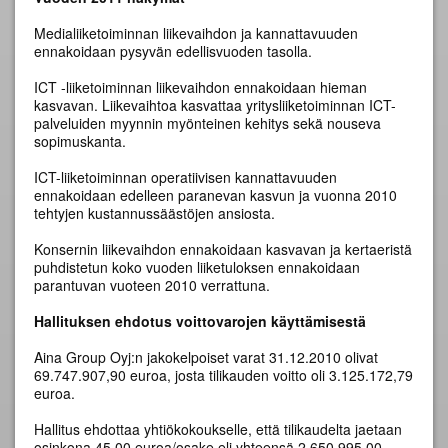
Medialiiketoiminnan liikevaihdon ja kannattavuuden
ennakoidaan pysyvän edellisvuoden tasolla.
ICT -liiketoiminnan liikevaihdon ennakoidaan hieman
kasvavan. Liikevaihtoa kasvattaa yritysliiketoiminnan ICT-
palveluiden myynnin myönteinen kehitys sekä nouseva
sopimuskanta.
ICT-liiketoiminnan operatiivisen kannattavuuden
ennakoidaan edelleen paranevan kasvun ja vuonna 2010
tehtyjen kustannussäästöjen ansiosta.
Konsernin liikevaihdon ennakoidaan kasvavan ja kertaeristä
puhdistetun koko vuoden liiketuloksen ennakoidaan
parantuvan vuoteen 2010 verrattuna.
Hallituksen ehdotus voittovarojen käyttämisestä
Aina Group Oyj:n jakokelpoiset varat 31.12.2010 olivat
69.747.907,90 euroa, josta tilikauden voitto oli 3.125.172,79
euroa.
Hallitus ehdottaa yhtiökokoukselle, että tilikaudelta jaetaan
osinkona 45,00 euroa/osake eli yhteensä 2.650.995,00