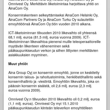
Omnivest Oy. Merkittävin liiketoimintaa harjoittava yhtiö on
AinaCom Oy.
Konsernirakenteen selkeyttämiseksi AinaCom Helsinki Oy,
AinaCom Partners Oy ja AinaCom Turku Oy sulautettiin
emoyhtiöönsä AinaCom Oy:öön vuoden 2010 aikana.
ICT-liiketoiminnan tilivuoden 2010 liikevaihto oli yhteensä
68,1 milj. euroa (81,5 milj. euroa vuonna 2009). ICT-
liiketoiminnan liikevaihtoa pienensi muille teleoperaattoreille
myytävän liikenteen väheneminen sekä
pääkaupunkiseudun verkon ja siihen liittyvien merkittävien
asiakkuuksien myyminen.
Muut yhtiöt
Aina Group Oyj on konsernin emoyhtiö, jonne on keskitetty
konsernin talous- ja rahoitustoiminta, henkilöstöhallinto sekä
konsernihallinto ja -viestintä. Emoyhtiön liikevaihto, joka on
pääosin konsernin sisäistä, oli 2,6 milj. euroa (2,3 milj.
euroa vuonna 2009).
Omnivest Oy:n tilivuoden 2010 liikevaihto oli 0,2 milj. euroa
(1,1 milj. euroa). Omnivest Oy myi 15.1.2010
pääkaupunkiseudun kiinteän televerkon emoyhtiölleen