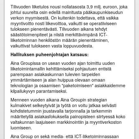
Tilivuoden liiketulos nousi nollatasosta 3,9 milj. euroon, joka
johtui suurelta osin edellä mainitusta pääkaupunkiseudun
verkon myymisestä. On kuitenkin todettava, että vaikka
myyntivoitto nosti liikevoittoa, vaikutti se operatiiviseen
tulokseen pienentävästi. Tilivuoden aikana tehdyt
säästötoimenpiteet ja niistä merkittävimpänä ICT-
liiketoiminnan henkilöstön määrän pienentäminen,
vaikuttivat tulokseen vasta loppuvuodesta.
Hallituksen puheenjohtajan katsaus:
Aina Groupissa on usean vuoden ajan toimittu uuden
liiketoimintamallin kehittämiseksi pohjautuen entistä
parempaan asiakaskunnan tulevien tarpeiden
ymmärtämiseen ja alan huippua olevaan omaan
teknologian ja osaamisen "paketoimiseen" asiakkaidemme
kilpailukyvyn parantamiseksi.
Menneen vuoden aikana Aina Groupin strategian
kulmakivet selkeytyivät ja työtä on voitu jatkaa selvästi
kohdistetummin joustavalla tarjonnalla ja tarkemmin
määritetyllä asiakasfokuksella painopisteen siirtyessä koko
valtakunnan laajuiseen markkinointiin ja myyntiverkoston
luomiseen.
Aina Group on sekä media- että ICT-liiketoiminnassaan