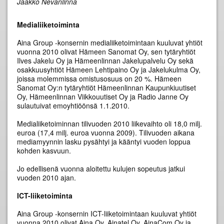
Jaakko Nevanlinna
Medialiiketoiminta
Aina Group -konsernin medialiiketoimintaan kuuluvat yhtiöt
vuonna 2010 olivat Hämeen Sanomat Oy, sen tytäryhtiöt
Ilves Jakelu Oy ja Hämeenlinnan Jakelupalvelu Oy sekä
osakkuusyhtiöt Hämeen Lehtipaino Oy ja Jakelukulma Oy,
joissa molemmissa omistusosuus on 20 %. Hämeen
Sanomat Oy:n tytäryhtiöt Hämeenlinnan Kaupunkiuutiset
Oy, Hämeenlinnan Viikkouutiset Oy ja Radio Janne Oy
sulautuivat emoyhtiöönsä 1.1.2010.
Medialiiketoiminnan tilivuoden 2010 liikevaihto oli 18,0 milj.
euroa (17,4 milj. euroa vuonna 2009). Tilivuoden aikana
mediamyynnin lasku pysähtyi ja kääntyi vuoden loppua
kohden kasvuun.
Jo edellisenä vuonna aloitettu kulujen sopeutus jatkui
vuoden 2010 ajan.
ICT-liiketoiminta
Aina Group -konsernin ICT-liiketoimintaan kuuluvat yhtiöt
vuonna 2010 olivat Aina Oy, Ainatel Oy, AinaCom Oy ja