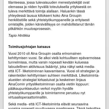
tilanteessa, jossa tulevaisuuden menestystekijät ovat
olemassa ja niiden hyvällä toteutuksella yrityksestä on
tuleva merkittävä toimija alallaan. Haluankin tässä
yhteydessä lausua kiitokseni koko Aina Groupin
henkilöstölle sekä yhteistyökumppaneille ja erityisesti
omistajille, joiden kärsivällisyys on mahdollistanut tämän
pitkähkön muutosprosessin.
Tapio Hintikka
Toimitusjohtajan katsaus
Vuosi 2010 oli Aina Groupin osalta erinomainen
kehittymisen vuosi. Se alkoi vielä kohtuullisen epävarmoissa
tunnelmissa, mutta varsin nopeasti kevään kuluessa
taloudellinen aktiivisuus lisääntyi, joka näkyi sekä media-
että ICT- liiketoiminnan kasvamisena. Vuosi oli strategian ja
rakenteiden kehittymisen suhteen merkittävä. Liiketoiminta-
alueiden strategiat kirkastuivat ja keskeinen linjaus
AinaComin yritysliiketoiminnan osalta vietiin loppuun:
pääkaupunkiseudun verkot myytiin hyvälle
yhteistyökumppanille ja toimintamme perustuu nyt
virtuaalioperaattorimalliin.
Sekä media- että ICT-liiketoiminta elävät seuraavina
vuosina nopeasti muuttuvassa maailmassa. Tämä tarkoittaa