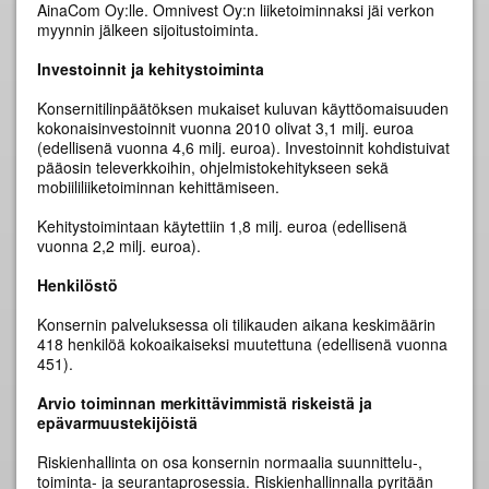
AinaCom Oy:lle. Omnivest Oy:n liiketoiminnaksi jäi verkon
myynnin jälkeen sijoitustoiminta.
Investoinnit ja kehitystoiminta
Konsernitilinpäätöksen mukaiset kuluvan käyttöomaisuuden
kokonaisinvestoinnit vuonna 2010 olivat 3,1 milj. euroa
(edellisenä vuonna 4,6 milj. euroa). Investoinnit kohdistuivat
pääosin televerkkoihin, ohjelmistokehitykseen sekä
mobiililiiketoiminnan kehittämiseen.
Kehitystoimintaan käytettiin 1,8 milj. euroa (edellisenä
vuonna 2,2 milj. euroa).
Henkilöstö
Konsernin palveluksessa oli tilikauden aikana keskimäärin
418 henkilöä kokoaikaiseksi muutettuna (edellisenä vuonna
451).
Arvio toiminnan merkittävimmistä riskeistä ja
epävarmuustekijöistä
Riskienhallinta on osa konsernin normaalia suunnittelu-,
toiminta- ja seurantaprosessia. Riskienhallinnalla pyritään