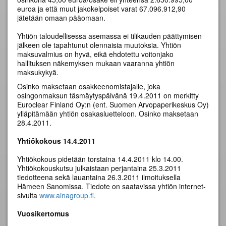
euroa ja että muut jakokelpoiset varat 67.096.912,90
jätetään omaan pääomaan.
Yhtiön taloudellisessa asemassa ei tilikauden päättymisen
jälkeen ole tapahtunut olennaisia muutoksia. Yhtiön
maksuvalmius on hyvä, eikä ehdotettu voitonjako
hallituksen näkemyksen mukaan vaaranna yhtiön
maksukykyä.
Osinko maksetaan osakkeenomistajalle, joka
osingonmaksun täsmäytyspäivänä 19.4.2011 on merkitty
Euroclear Finland Oy:n (ent. Suomen Arvopaperikeskus Oy)
ylläpitämään yhtiön osakasluetteloon. Osinko maksetaan
28.4.2011.
Yhtiökokous 14.4.2011
Yhtiökokous pidetään torstaina 14.4.2011 klo 14.00.
Yhtiökokouskutsu julkaistaan perjantaina 25.3.2011
tiedotteena sekä lauantaina 26.3.2011 ilmoituksella
Hämeen Sanomissa. Tiedote on saatavissa yhtiön internet-
sivulta
www.ainagroup.fi
.
Vuosikertomus