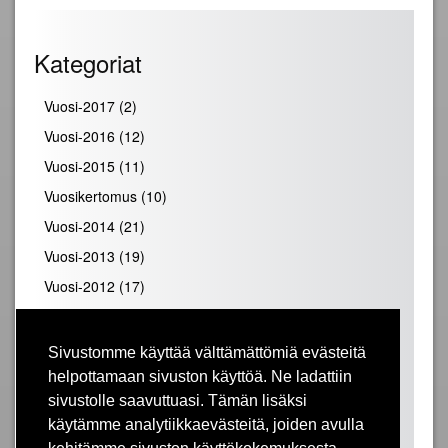
Kategoriat
Vuosi-2017
(2)
Vuosi-2016
(12)
Vuosi-2015
(11)
Vuosikertomus
(10)
Vuosi-2014
(21)
Vuosi-2013
(19)
Vuosi-2012
(17)
Vuosi-2011
(19)
Vuosi-2010
(28)
Sivustomme käyttää välttämättömiä evästeitä
Vuosi-2009
(25)
helpottamaan sivuston käyttöä. Ne ladattiin
sivustolle saavuttuasi. Tämän lisäksi
Vuosi-2008
(31)
käytämme analytiikkaevästeitä, joiden avulla
Vuosi-2007
(39)