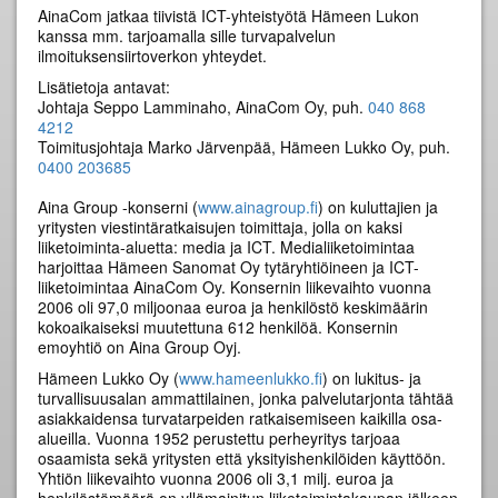
AinaCom jatkaa tiivistä ICT-yhteistyötä Hämeen Lukon
kanssa mm. tarjoamalla sille turvapalvelun
ilmoituksensiirtoverkon yhteydet.
Lisätietoja antavat:
Johtaja Seppo Lamminaho, AinaCom Oy, puh.
040 868
4212
Toimitusjohtaja Marko Järvenpää, Hämeen Lukko Oy, puh.
0400 203685
Aina Group -konserni (
www.ainagroup.fi
) on kuluttajien ja
yritysten viestintäratkaisujen toimittaja, jolla on kaksi
liiketoiminta-aluetta: media ja ICT. Medialiiketoimintaa
harjoittaa Hämeen Sanomat Oy tytäryhtiöineen ja ICT-
liiketoimintaa AinaCom Oy. Konsernin liikevaihto vuonna
2006 oli 97,0 miljoonaa euroa ja henkilöstö keskimäärin
kokoaikaiseksi muutettuna 612 henkilöä. Konsernin
emoyhtiö on Aina Group Oyj.
Hämeen Lukko Oy (
www.hameenlukko.fi
) on lukitus- ja
turvallisuusalan ammattilainen, jonka palvelutarjonta tähtää
asiakkaidensa turvatarpeiden ratkaisemiseen kaikilla osa-
alueilla. Vuonna 1952 perustettu perheyritys tarjoaa
osaamista sekä yritysten että yksityishenkilöiden käyttöön.
Yhtiön liikevaihto vuonna 2006 oli 3,1 milj. euroa ja