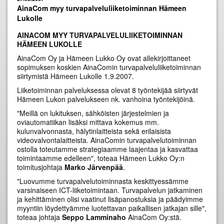
AinaCom myy turvapalveluliiketoiminnan Hämeen
Lukolle
AINACOM MYY TURVAPALVELULIIKETOIMINNAN
HÄMEEN LUKOLLE
AinaCom Oy ja Hämeen Lukko Oy ovat allekirjoittaneet
sopimuksen koskien AinaComin turvapalveluliiketoiminnan
siirtymistä Hämeen Lukolle 1.9.2007.
Liiketoiminnan palveluksessa olevat 8 työntekijää siirtyvät
Hämeen Lukon palvelukseen nk. vanhoina työntekijöinä.
"Meillä on lukituksen, sähköisten järjestelmien ja
oviautomatiikan lisäksi mittava kokemus mm.
kulunvalvonnasta, hälytinlaitteista sekä erilaisista
videovalvontalaitteista. AinaComin turvapalvelutoiminnan
ostolla toteutamme strategiaamme laajentaa ja kasvattaa
toimintaamme edelleen", toteaa Hämeen Lukko Oy:n
toimitusjohtaja
Marko Järvenpää
.
"Luovumme turvapalvelutoiminnasta keskittyessämme
varsinaiseen ICT-liiketoimintaan. Turvapalvelun jatkaminen
ja kehittäminen olisi vaatinut lisäpanostuksia ja päädyimme
myyntiin löydettyämme luotettavan paikallisen jatkajan sille",
toteaa johtaja
Seppo Lamminaho
AinaCom Oy:stä.