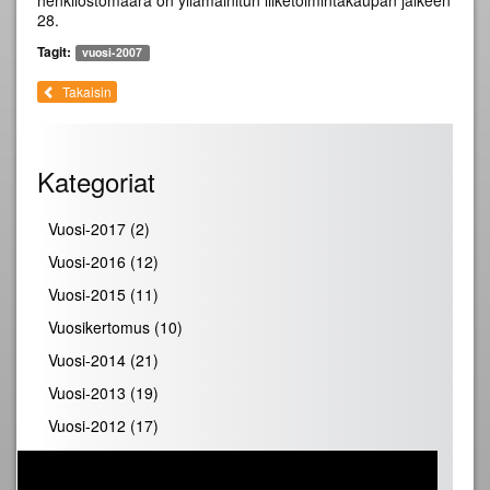
henkilöstömäärä on yllämainitun liiketoimintakaupan jälkeen
28.
Tagit:
vuosi-2007
Takaisin
Kategoriat
Vuosi-2017
(2)
Vuosi-2016
(12)
Vuosi-2015
(11)
Vuosikertomus
(10)
Vuosi-2014
(21)
Vuosi-2013
(19)
Vuosi-2012
(17)
Vuosi-2011
(19)