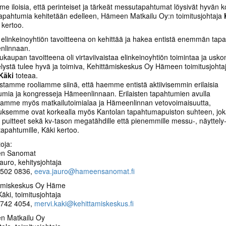
e iloisia, että perinteiset ja tärkeät messutapahtumat löysivät hyvän k
tapahtumia kehitetään edelleen, Hämeen Matkailu Oy:n toimitusjohtaja
a
kertoo.
elinkeinoyhtiön tavoitteena on kehittää ja hakea entistä enemmän tap
nlinnaan.
kaupan tavoitteena oli virtaviivaistaa elinkeinoyhtiön toimintaa ja uskon
telystä tulee hyvä ja toimiva, Kehittämiskeskus Oy Hämeen toimitusjohta
 Käki
toteaa.
istamme rooliamme siinä, että haemme entistä aktiivisemmin erilaisia
umia ja kongresseja Hämeenlinnaan. Erilaisten tapahtumien avulla
tamme myös matkailutoimialaa ja Hämeenlinnan vetovoimaisuutta,
uksemme ovat korkealla myös Kantolan tapahtumapuiston suhteen, jo
 puitteet sekä kv-tason megatähdille että pienemmille messu-, näyttely-
tapahtumille, Käki kertoo.
toja:
n Sanomat
auro, kehitysjohtaja
 502 0836,
eeva.jauro@hameensanomat.fi
ämiskeskus Oy Häme
äki, toimitusjohtaja
 742 4054,
mervi.kaki@kehittamiskeskus.fi
n Matkailu Oy