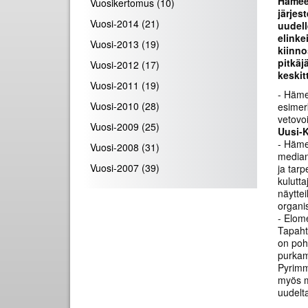
Hämee
Vuosikertomus
(10)
järje
Vuosi-2014
(21)
uudell
elinke
Vuosi-2013
(19)
kiinno
pitkäj
Vuosi-2012
(17)
keskit
Vuosi-2011
(19)
- Häme
Vuosi-2010
(28)
esimer
vetovo
Vuosi-2009
(25)
Uusi-
- Häme
Vuosi-2008
(31)
median.
Vuosi-2007
(39)
ja tar
kulutt
näytte
organis
- Elom
Tapaht
on poh
purkami
Pyrimm
myös m
uudelt