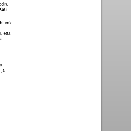
odin,
Kati
ahtumia
, että
ja
ka
 ja