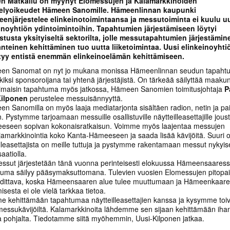
n Matkailu on myynyt Elomessujen ja Kalamarkkinoiden
stelyoikeudet Hämeen Sanomille. Hämeenlinnan kaupunki
eenjärjestelee elinkeinotoimintaansa ja messutoiminta ei kuulu 
inoyhtiön ydintoimintoihin. Tapahtumien järjestämiseen löytyi
stusta yksityiseltä sektorilta, jolle messutapahtumien järjestämin
änteinen kehittäminen tuo uutta liiketoimintaa. Uusi elinkeinoyhti
tyy entistä enemmän elinkeinoelämän kehittämiseen.
en Sanomat on nyt jo mukana monissa Hämeenlinnan seudun tapaht
kiksi sponsoroijana tai yhtenä järjestäjistä. On tärkeää säilyttää maak
imaisin tapahtuma myös jatkossa, Hämeen Sanomien toimitusjohtaja
P
Kilponen
perustelee messuisännyyttä.
en Sanomilla on myös laaja mediatarjonta sisältäen radion, netin ja pa
 Pystymme tarjoamaan messuille osallistuville näytteilleasettajille jous
peeseen sopivan kokonaisratkaisun. Voimme myös laajentaa messujen
ajamarkkinointia koko Kanta-Hämeeseen ja saada lisää kävijöitä. Suuri 
illeasettajista on meille tuttuja ja pystymme rakentamaan messut nykyis
aatiolla.
essut järjestetään tänä vuonna perinteisesti elokuussa Hämeensaaress
uma säilyy pääsymaksuttomana. Tulevien vuosien Elomessujen pitopa
dittava, koska Hämeensaaren alue tulee muuttumaan ja Hämeenkaar
sesta ei ole vielä tarkkaa tietoa.
e kehittämään tapahtumaa näytteilleasettajien kanssa ja kysymme toiv
essukävijöiltä. Kalamarkkinoita lähdemme sen sijaan kehittämään iha
a pohjalta. Tiedotamme siitä myöhemmin, Uusi-Kilponen jatkaa.