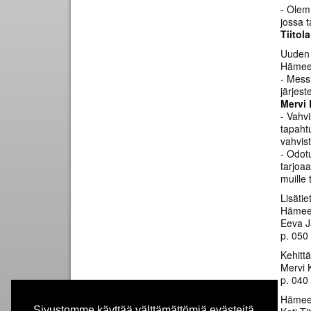
- Olemm
jossa 
Tiitol
Uuden 
Hämee
- Messu
järjes
Mervi
- Vahv
tapaht
vahvis
- Odot
tarjoaa
muille 
Lisätie
Hämee
Eeva J
p. 050
Kehitt
Mervi K
p. 040
Hämee
Sivustomme käyttää välttämättömiä evästeitä