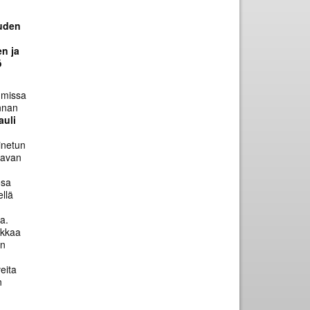
uuden
en ja
ö
umissa
unnan
auli
inetun
tavan
osa
ellä
a.
ikkaa
en
eita
n