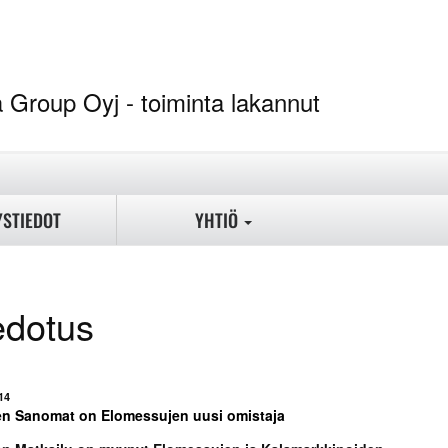
ina Group Oyj - toi
YSTIEDOT
YHTIÖ
edotus
14
n Sanomat on Elomessujen uusi omistaja