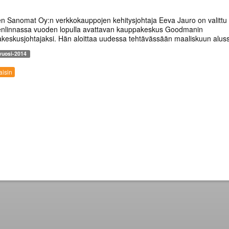
 Sanomat Oy:n verkkokauppojen kehitysjohtaja Eeva Jauro on valitt
linnassa vuoden lopulla avattavan kauppakeskus Goodmanin
keskusjohtajaksi. Hän aloittaa uudessa tehtävässään maaliskuun alus
vuosi-2014
isin