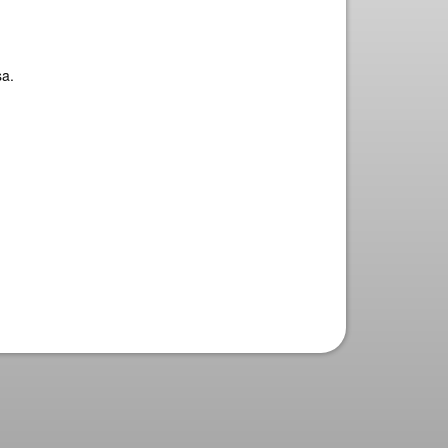
u
sa.