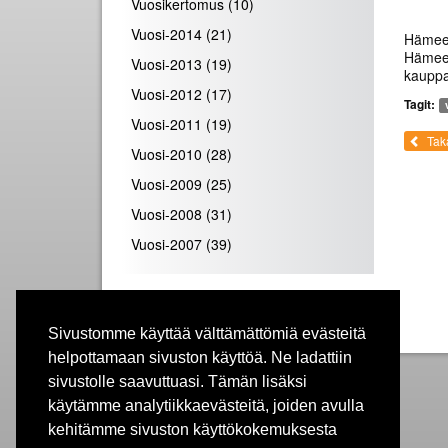
Vuosikertomus
(10)
Vuosi-2014
(21)
Hämeen
Hämeen
Vuosi-2013
(19)
kauppa
Vuosi-2012
(17)
Tagit:
Vuosi-2011
(19)
Taka
Vuosi-2010
(28)
Vuosi-2009
(25)
Vuosi-2008
(31)
Vuosi-2007
(39)
Sivustomme käyttää välttämättömiä evästeitä
helpottamaan sivuston käyttöä. Ne ladattiin
© Aina Group Oy 2017
sivustolle saavuttuasi. Tämän lisäksi
käytämme analytiikkaevästeitä, joiden avulla
kehitämme sivuston käyttökokemuksesta