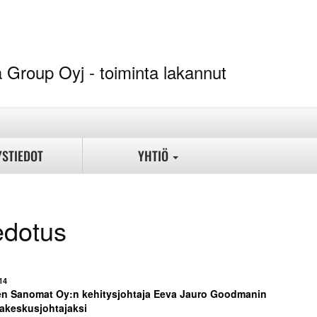
ina Group Oyj - toi
YSTIEDOT
YHTIÖ
edotus
14
n Sanomat Oy:n kehitysjohtaja Eeva Jauro Goodmanin
akeskusjohtajaksi