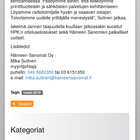
kehittämisessä. Päädyimme siihen, että keskitymme
printtituotteisiin ja sähköisten palvelujen kehittämiseen.
Löysimme radiotoimijalle hyvän ja osaavan ostajan.
Toivotamme uudelle yrittäjälle menestystä", Sutinen jatkaa.
Iskelmä Jannen taajuudella kuullaan jatkossakin suositut
HPK:n otteluselostukset sekä Hämeen Sanomien paikalliset
uutiset.
Lisätiedot:
Hämeen Sanomat Oy
Mika Sutinen
myyntijohtaja
puhelin:
040 8682350
tai 03 6151350
e-mail:
mika.sutinen@hameensanomat.fi
Tagit:
vuosi-2015
Takaisin
Kategoriat