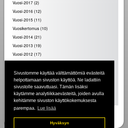
Vuosi-2017
(2)
Vuosi-2016
(12)
Vuosi-2015
(11)
Vuosikertomus
(10)
Vuosi-2014
(21)
Vuosi-2013
(19)
Vuosi-2012
(17)
Vuosi-2011
(19)
Vuosi-2010
(28)
Sivustomme käyttää välttämättömiä evästeitä
Vuosi-2009
(25)
helpottamaan sivuston käyttöä. Ne ladattiin
sivustolle saavuttuasi. Tämän lisäksi
Vuosi-2008
(31)
käytämme analytiikkaevästeitä, joiden avulla
Vuosi-2007
(39)
kehitämme sivuston käyttökokemuksesta
parempaa.
Lue lisää
Hyväksyn