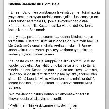
Iskelmä Jannelle uusi omistaja
Hämeen Sanomien omistaman Iskelmä Jannen toimilupa ja
yritystoiminta siirtyvät uudelle omistajalle. Uusi omistaja on
Alueradiot Sastamala Oy, jonka liiketoiminnan ostaa
Hämeen Sanomilta Kustannusliike Aluelehdet Oy, jonka
kotipaikka on Sastamala.
Uusi yrittäjä jatkaa radiotoimintaa osana Iskelmä-ketjun
formaattia. Kustannusliike Aluelehdillä on Iskelmän taajuus
käytössä myös omalla toimialueellaan. Iskelmä Jannen
ainoa vakituinen työntekijä siirtyy vanhana työntekijänä
uuden yrityksen palvelukseen.
"Kaupasta on sovittu ja kauppakirja allekirjoitettu jo viime
vuoden puolella. Uusi yhtiö on ollut perustettuna jo tämän
vuoden alusta. Koska radiotoiminta on toimiluvan varaista,
Liikenne- ja viestintäministeriön pitää hyväksyä toimiluvan
siirto. Tämä lupa tuli viime viikon torstaina ministeriöstä",
kertoo Iskelmä Jannen liiketoiminnasta vastannut Mika
Sutinen.
Iskelmä Jannen osuus Hämeen Sanomat -konsernin
liikevaihdosta oli alle yksi prosentti.
"Mietimme mihin keskitymme yritystoiminnan