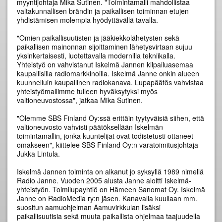
myyntijohtaja Mika Sutinen. "Toimintamalli mahdollistaa
valtakunnallisen brändin ja paikallisen toiminnan etujen
yhdistämisen molempia hyödyttävällä tavalla.
"Omien paikallisuutisten ja jääkiekkolähetysten sekä
paikallisen mainonnan sijoittaminen lähetysvirtaan sujuu
yksinkertaisesti, luotettavalla modernilla tekniikalla.
Yhteistyö on vahvistanut Iskelmä Jannen kilpailuasemaa
kaupallisilla radiomarkkinoilla. Iskelmä Janne onkin alueen
kuunnelluin kaupallinen radiokanava. Lupapäätös vahvistaa
yhteistyömallimme tulleen hyväksytyksi myös
valtioneuvostossa", jatkaa Mika Sutinen.
"Olemme SBS Finland Oy:ssä erittäin tyytyväisiä siihen, että
valtioneuvosto vahvisti päätöksellään Iskelmän
toimintamallin, jonka kuuntelijat ovat todistetusti ottaneet
omakseen", kiittelee SBS Finland Oy:n varatoimitusjohtaja
Jukka Lintula.
Iskelmä Jannen toiminta on alkanut jo syksyllä 1989 nimellä
Radio Janne. Vuoden 2005 alusta Janne aloitti Iskelmä-
yhteistyön. Toimilupayhtiö on Hämeen Sanomat Oy. Iskelmä
Janne on RadioMedia ry:n jäsen. Kanavalla kuullaan mm.
suositun aamuohjelman Aamuvirkkulan lisäksi
paikallisuutisia sekä muuta paikallista ohjelmaa taajuudella