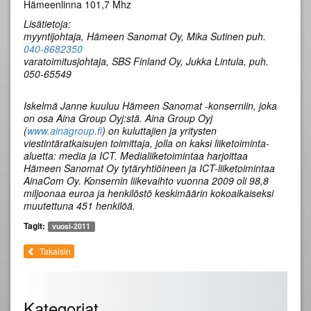
Hämeenlinna 101,7 Mhz
Lisätietoja:
myyntijohtaja, Hämeen Sanomat Oy, Mika Sutinen puh.
040-8682350
varatoimitusjohtaja, SBS Finland Oy, Jukka Lintula, puh.
050-65549
Iskelmä Janne kuuluu Hämeen Sanomat -konserniin, joka
on osa Aina Group Oyj:stä. Aina Group Oyj
(
www.ainagroup.fi
) on kuluttajien ja yritysten
viestintäratkaisujen toimittaja, jolla on kaksi liiketoiminta-
aluetta: media ja ICT. Medialiiketoimintaa harjoittaa
Hämeen Sanomat Oy tytäryhtiöineen ja ICT-liiketoimintaa
AinaCom Oy. Konsernin liikevaihto vuonna 2009 oli 98,8
miljoonaa euroa ja henkilöstö keskimäärin kokoaikaiseksi
muutettuna 451 henkilöä.
Tagit:
vuosi-2011
Takaisin
Kategoriat