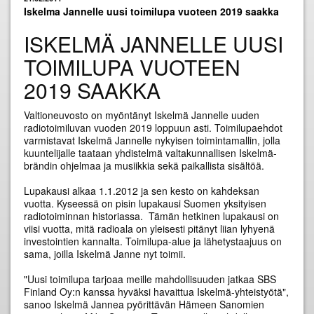
Iskelma Jannelle uusi toimilupa vuoteen 2019 saakka
ISKELMÄ JANNELLE UUSI
TOIMILUPA VUOTEEN
2019 SAAKKA
Valtioneuvosto on myöntänyt Iskelmä Jannelle uuden
radiotoimiluvan vuoden 2019 loppuun asti. Toimilupaehdot
varmistavat Iskelmä Jannelle nykyisen toimintamallin, jolla
kuuntelijalle taataan yhdistelmä valtakunnallisen Iskelmä-
brändin ohjelmaa ja musiikkia sekä paikallista sisältöä.
Lupakausi alkaa 1.1.2012 ja sen kesto on kahdeksan
vuotta. Kyseessä on pisin lupakausi Suomen yksityisen
radiotoiminnan historiassa. Tämän hetkinen lupakausi on
viisi vuotta, mitä radioala on yleisesti pitänyt liian lyhyenä
investointien kannalta. Toimilupa-alue ja lähetystaajuus on
sama, joilla Iskelmä Janne nyt toimii.
"Uusi toimilupa tarjoaa meille mahdollisuuden jatkaa SBS
Finland Oy:n kanssa hyväksi havaittua Iskelmä-yhteistyötä",
sanoo Iskelmä Jannea pyörittävän Hämeen Sanomien