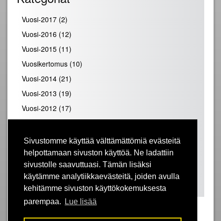
Vuosi-2017
(2)
Vuosi-2016
(12)
Vuosi-2015
(11)
Vuosikertomus
(10)
Vuosi-2014
(21)
Vuosi-2013
(19)
Vuosi-2012
(17)
Vuosi-2011
(19)
Vuosi-2010
(28)
Sivustomme käyttää välttämättömiä evästeitä
Vuosi-2009
(25)
helpottamaan sivuston käyttöä. Ne ladattiin
sivustolle saavuttuasi. Tämän lisäksi
Vuosi-2008
(31)
käytämme analytiikkaevästeitä, joiden avulla
Vuosi-2007
(39)
kehitämme sivuston käyttökokemuksesta
parempaa.
Lue lisää