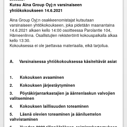
Kutsu Aina Group Oyj:n varsinaiseen
yhtiökokoukseen 14.6.2021
Aina Group Oyj:n osakkeenomistajat kutsutaan
varsinaiseen yhtiökokoukseen, joka pidetään maanantaina
14.6.2021 alkaen kello 14:00 osoitteessa Parolantie 104,
Hämeenlinna. Osallistujien rekisteröinti kokouspaikalla alkaa
kello 13:30.
Kokouksessa ei ole jaettavaa materiaalia, eikä tarjoilua.
A.
Varsinaisessa yhtiökokouksessa käsiteltävät asiat
1.
Kokouksen avaaminen
2.
Kokouksen järjestäytyminen
3.
Pöytäkirjantarkastajien ja ääntenlaskun valvojien
valitseminen
4.
Kokouksen laillisuuden toteaminen
5.
Läsnä olevien toteaminen ja ääniluettelon
vahvistaminen