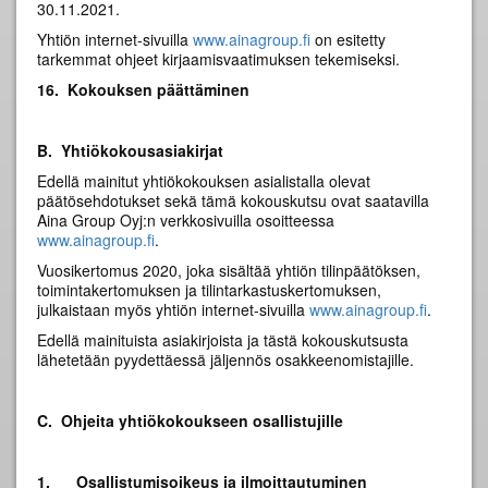
30.11.2021.
Yhtiön internet-sivuilla
www.ainagroup.fi
on esitetty
tarkemmat ohjeet kirjaamisvaatimuksen tekemiseksi.
16. Kokouksen päättäminen
B. Yhtiökokousasiakirjat
Edellä mainitut yhtiökokouksen asialistalla olevat
päätösehdotukset sekä tämä kokouskutsu ovat saatavilla
Aina Group Oyj:n verkkosivuilla osoitteessa
www.ainagroup.fi
.
Vuosikertomus 2020, joka sisältää yhtiön tilinpäätöksen,
toimintakertomuksen ja tilintarkastuskertomuksen,
julkaistaan myös yhtiön internet-sivuilla
www.ainagroup.fi
.
Edellä mainituista asiakirjoista ja tästä kokouskutsusta
lähetetään pyydettäessä jäljennös osakkeenomistajille.
C. Ohjeita yhtiökokoukseen osallistujille
1.
Osallistumisoikeus ja ilmoittautuminen