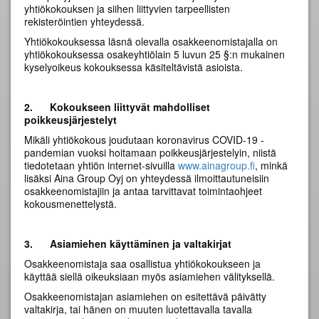
yhtiökokouksen ja siihen liittyvien tarpeellisten
rekisteröintien yhteydessä.
Yhtiökokouksessa läsnä olevalla osakkeenomistajalla on
yhtiökokouksessa osakeyhtiölain 5 luvun 25 §:n mukainen
kyselyoikeus kokouksessa käsiteltävistä asioista.
2.
Kokoukseen liittyvät mahdolliset
poikkeusjärjestelyt
Mikäli yhtiökokous joudutaan koronavirus COVID-19 -
pandemian vuoksi hoitamaan poikkeusjärjestelyin, niistä
tiedotetaan yhtiön internet-sivuilla
www.ainagroup.fi
, minkä
lisäksi Aina Group Oyj on yhteydessä ilmoittautuneisiin
osakkeenomistajiin ja antaa tarvittavat toimintaohjeet
kokousmenettelystä.
3.
Asiamiehen käyttäminen ja valtakirjat
Osakkeenomistaja saa osallistua yhtiökokoukseen ja
käyttää siellä oikeuksiaan myös asiamiehen välityksellä.
Osakkeenomistajan asiamiehen on esitettävä päivätty
valtakirja, tai hänen on muuten luotettavalla tavalla