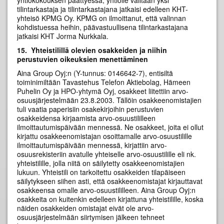
yhtiökokouksen päättyessä, yhtiölle valitaan yksi
tilintarkastaja ja tilintarkastajana jatkaisi edelleen KHT-
yhteisö KPMG Oy. KPMG on ilmoittanut, että valinnan
kohdistuessa heihin, päävastuullisena tilintarkastajana
jatkaisi KHT Jorma Nurkkala.
15.
Yhteistilillä olevien osakkeiden ja niihin
perustuvien oikeuksien menettäminen
Aina Group Oyj:n (Y-tunnus: 0146642-7), entisiltä
toiminimiltään Tavastehus Telefon Aktiebolag, Hämeen
Puhelin Oy ja HPO-yhtymä Oyj, osakkeet liitettiin arvo-
osuusjärjestelmään 23.8.2003. Tällöin osakkeenomistajien
tuli vaatia paperisiin osakekirjoihin perustuvien
osakkeidensa kirjaamista arvo-osuustililleen
ilmoittautumispäivään mennessä. Ne osakkeet, joita ei ollut
kirjattu osakkeenomistajan osoittamalle arvo-osuustilille
ilmoittautumispäivään mennessä, kirjattiin arvo-
osuusrekisteriin avatulle yhteiselle arvo-osuustilille eli nk.
yhteistilille, jolla niitä on säilytetty osakkeenomistajien
lukuun. Yhteistili on tarkoitettu osakkeiden tilapäiseen
säilytykseen siihen asti, että osakkeenomistajat kirjauttavat
osakkeensa omalle arvo-osuustililleen. Aina Group Oyj:n
osakkeita on kuitenkin edelleen kirjattuna yhteistilille, koska
näiden osakkeiden omistajat eivät ole arvo-
osuusjärjestelmään siirtymisen jälkeen tehneet