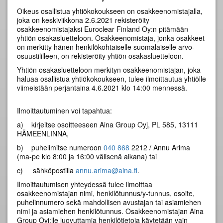
Oikeus osallistua yhtiökokoukseen on osakkeenomistajalla,
joka on keskiviikkona 2.6.2021 rekisteröity
osakkeenomistajaksi Euroclear Finland Oy:n pitämään
yhtiön osakasluetteloon. Osakkeenomistaja, jonka osakkeet
on merkitty hänen henkilökohtaiselle suomalaiselle arvo-
osuustililleen, on rekisteröity yhtiön osakasluetteloon.
Yhtiön osakasluetteloon merkityn osakkeenomistajan, joka
haluaa osallistua yhtiökokoukseen, tulee ilmoittautua yhtiölle
viimeistään perjantaina 4.6.2021 klo 14:00 mennessä.
Ilmoittautuminen voi tapahtua:
a) kirjeitse osoitteeseen Aina Group Oyj, PL 585, 13111
HÄMEENLINNA,
b) puhelimitse numeroon
040 868
2212 / Annu Arima
(ma-pe klo 8:00 ja 16:00 välisenä aikana) tai
c) sähköpostilla
annu.arima@aina.fi
.
Ilmoittautumisen yhteydessä tulee ilmoittaa
osakkeenomistajan nimi, henkilötunnus/y-tunnus, osoite,
puhelinnumero sekä mahdollisen avustajan tai asiamiehen
nimi ja asiamiehen henkilötunnus. Osakkeenomistajan Aina
Group Oyj:lle luovuttamia henkilötietoja käytetään vain