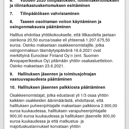
6.
Vuoden 2020 tilinpäätöksen, toimintakertomuksen
ja tilintarkastuskertomuksen esittäminen
7.
Tilinpäätöksen vahvistaminen
8.
Taseen osoittaman voiton käyttäminen ja
osingonmaksusta päättäminen
Hallitus ehdottaa yhtiökokoukselle, että tilikaudelta jaetaan
osinkona 20,50 euroa/osake eli yhteensä 1.207.675,50
euroa. Osinko maksetaan osakkeenomistajille, jotka
osingonmaksun täsmäytyspäivänä 16.6.2021 ovat
merkittyinä Euroclear Finland Oy:n (ent. Suomen
Arvopaperikeskus Oy) pitämään yhtiön osakasluetteloon.
Osinko maksetaan 23.6.2021.
9.
Hallituksen jäsenten ja toimitusjohtajan
vastuuvapaudesta päättäminen
10.
Hallituksen jäsenten palkkiosta päättäminen
Osakkeenomistajat, jotka edustavat yli 1/3 osaa yhtiön
kaikkien osakkeiden äänimäärästä, ehdottavat, että
hallituksen puheenjohtajalle maksetaan palkkiona 2.900,00
euroa kuukaudessa, hallituksen varapuheenjohtajalle
900,00 euroa kuukaudessa ja hallituksen jäsenelle 900,00
euroa kuukaudessa ja että matkustus- ja
majoituskustannukset korvataan yhtiön