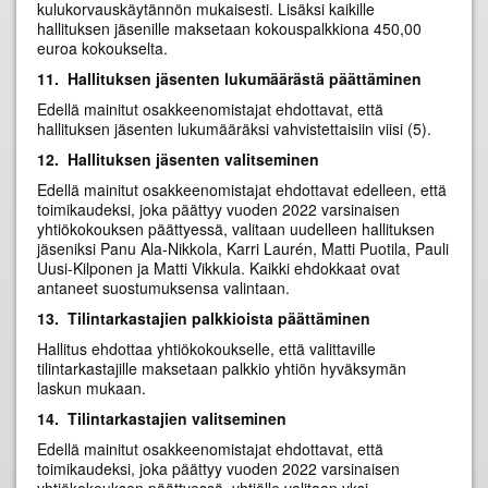
kulukorvauskäytännön mukaisesti. Lisäksi kaikille
hallituksen jäsenille maksetaan kokouspalkkiona 450,00
euroa kokoukselta.
11.
Hallituksen jäsenten lukumäärästä päättäminen
Edellä mainitut osakkeenomistajat ehdottavat, että
hallituksen jäsenten lukumääräksi vahvistettaisiin viisi (5).
12.
Hallituksen jäsenten valitseminen
Edellä mainitut osakkeenomistajat ehdottavat edelleen, että
toimikaudeksi, joka päättyy vuoden 2022 varsinaisen
yhtiökokouksen päättyessä, valitaan uudelleen hallituksen
jäseniksi Panu Ala-Nikkola, Karri Laurén, Matti Puotila, Pauli
Uusi-Kilponen ja Matti Vikkula. Kaikki ehdokkaat ovat
antaneet suostumuksensa valintaan.
13.
Tilintarkastajien palkkioista päättäminen
Hallitus ehdottaa yhtiökokoukselle, että valittaville
tilintarkastajille maksetaan palkkio yhtiön hyväksymän
laskun mukaan.
14.
Tilintarkastajien valitseminen
Edellä mainitut osakkeenomistajat ehdottavat, että
toimikaudeksi, joka päättyy vuoden 2022 varsinaisen