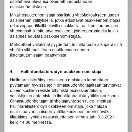
osoitettava olevansa oikeutettu edustamaan
osakkeenomistajaa.
Mikäli osakkeenomistaja osallistuu yhtiökokoukseen usean
asiamiehen välityksellä, jotka edustavat osakkeenomistajaa
eri arvopaperitileillä olevilla osakkeilla, on ilmoittautumisen
yhteydessä ilmoitettava osakkeet, joiden perusteella kukin
asiamies edustaa osakkeenomistajaa.
Mahdolliset valtakirjat pyydetään toimittamaan alkuperäisinä
yhtiölle yllä mainittuun osoitteeseen ennen
ilmoittautumisajan päättymistä.
4.
Hallintarekisteröidyn osakkeen omistaja
Hallintarekisteröidyn osakkeen omistajaa kehotetaan
pyytämään hyvissä ajoin omaisuudenhoitajaltaan tarvittavat
ohjeet koskien rekisteröitymistä osakasluetteloon,
valtakirjojen antamista ja ilmoittautumista yhtiökokoukseen.
Omaisuudenhoitajan tilinhoitajayhteisön tulee ilmoittaa
hallintarekisteröidyn osakkeen omistaja, joka haluaa
osallistua varsinaiseen yhtiökokoukseen, merkittäväksi
tilapäisesti yhtiön osakasluetteloon viimeistään 9.6.2021
kello 14:00 mennessä.