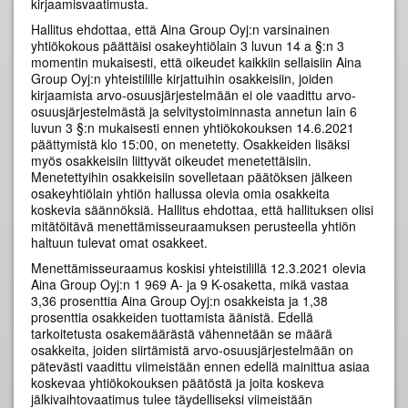
kirjaamisvaatimusta.
Hallitus ehdottaa, että Aina Group Oyj:n varsinainen
yhtiökokous päättäisi osakeyhtiölain 3 luvun 14 a §:n 3
momentin mukaisesti, että oikeudet kaikkiin sellaisiin Aina
Group Oyj:n yhteistilille kirjattuihin osakkeisiin, joiden
kirjaamista arvo-osuusjärjestelmään ei ole vaadittu arvo-
osuusjärjestelmästä ja selvitystoiminnasta annetun lain 6
luvun 3 §:n mukaisesti ennen yhtiökokouksen 14.6.2021
päättymistä klo 15:00, on menetetty. Osakkeiden lisäksi
myös osakkeisiin liittyvät oikeudet menetettäisiin.
Menetettyihin osakkeisiin sovelletaan päätöksen jälkeen
osakeyhtiölain yhtiön hallussa olevia omia osakkeita
koskevia säännöksiä. Hallitus ehdottaa, että hallituksen olisi
mitätöitävä menettämisseuraamuksen perusteella yhtiön
haltuun tulevat omat osakkeet.
Menettämisseuraamus koskisi yhteistilillä 12.3.2021 olevia
Aina Group Oyj:n 1 969 A- ja 9 K-osaketta, mikä vastaa
3,36 prosenttia Aina Group Oyj:n osakkeista ja 1,38
prosenttia osakkeiden tuottamista äänistä. Edellä
tarkoitetusta osakemäärästä vähennetään se määrä
osakkeita, joiden siirtämistä arvo-osuusjärjestelmään on
pätevästi vaadittu viimeistään ennen edellä mainittua asiaa
koskevaa yhtiökokouksen päätöstä ja joita koskeva
jälkivaihtovaatimus tulee täydelliseksi viimeistään