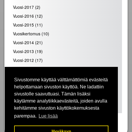
Vuosi-2017
(2)
Vuosi-2016
(12)
Vuosi-2015
(11)
Vuosikertomus
(10)
Vuosi-2014
(21)
Vuosi-2013
(19)
Vuosi-2012
(17)
Vuosi-2011
(19)
Vuosi-2010
(28)
Sivustomme käyttää välttämättömiä evästeitä
Vuosi-2009
(25)
helpottamaan sivuston käyttöä. Ne ladattiin
sivustolle saavuttuasi. Tämän lisäksi
Vuosi-2008
(31)
käytämme analytiikkaevästeitä, joiden avulla
Vuosi-2007
(39)
kehitämme sivuston käyttökokemuksesta
parempaa.
Lue lisää
Hyväksyn