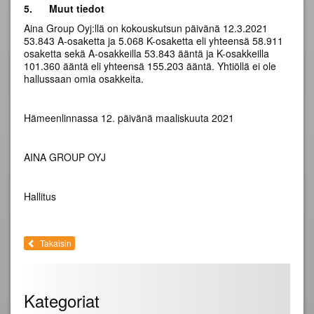
5.
Muut tiedot
Aina Group Oyj:llä on kokouskutsun päivänä 12.3.2021
53.843 A-osaketta ja 5.068 K-osaketta eli yhteensä 58.911
osaketta sekä A-osakkeilla 53.843 ääntä ja K-osakkeilla
101.360 ääntä eli yhteensä 155.203 ääntä. Yhtiöllä ei ole
hallussaan omia osakkeita.
Hämeenlinnassa 12. päivänä maaliskuuta 2021
AINA GROUP OYJ
Hallitus
Takaisin
Kategoriat