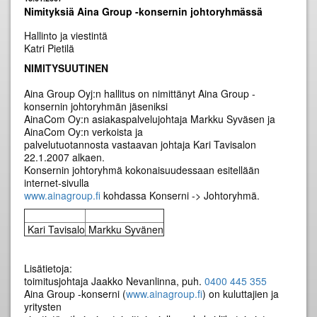
Nimityksiä Aina Group -konsernin johtoryhmässä
Hallinto ja viestintä
Katri Pietilä
NIMITYSUUTINEN
Aina Group Oyj:n hallitus on nimittänyt Aina Group -
konsernin johtoryhmän jäseniksi
AinaCom Oy:n asiakaspalvelujohtaja Markku Syväsen ja
AinaCom Oy:n verkoista ja
palvelutuotannosta vastaavan johtaja Kari Tavisalon
22.1.2007 alkaen.
Konsernin johtoryhmä kokonaisuudessaan esitellään
internet-sivulla
www.ainagroup.fi
kohdassa Konserni -> Johtoryhmä.
Kari Tavisalo
Markku Syvänen
Lisätietoja:
toimitusjohtaja Jaakko Nevanlinna, puh.
0400 445 355
Aina Group -konserni (
www.ainagroup.fi
) on kuluttajien ja
yritysten