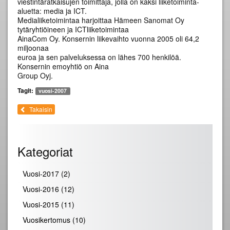
viestintäratkaisujen toimittaja, jolla on kaksi liiketoiminta-
aluetta: media ja ICT.
Medialiiketoimintaa harjoittaa Hämeen Sanomat Oy
tytäryhtiöineen ja ICTliiketoimintaa
AinaCom Oy. Konsernin liikevaihto vuonna 2005 oli 64,2
miljoonaa
euroa ja sen palveluksessa on lähes 700 henkilöä.
Konsernin emoyhtiö on Aina
Group Oyj.
Tagit:
vuosi-2007
Takaisin
Kategoriat
Vuosi-2017
(2)
Vuosi-2016
(12)
Vuosi-2015
(11)
Vuosikertomus
(10)